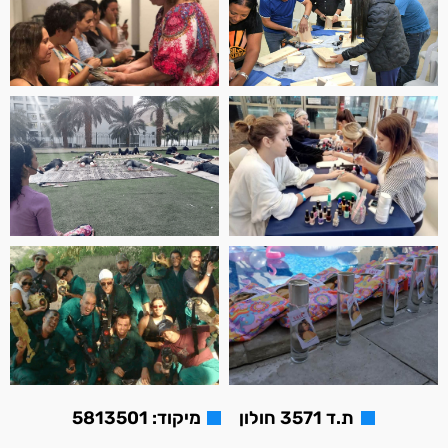
ת.ד 3571 חולון
מיקוד: 5813501