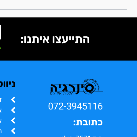
התייעצו איתנו:
ניוו
ד
072-3945116
א
א
כתובת:
ה