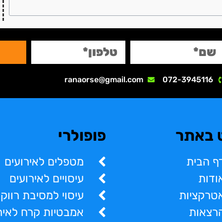
ranaorse@gmail.com
072-3945116
ט באתר
פופולרי
ף הבית
מטפלים לאירועים
ודות
עיסויים לאירועים
טרקציות
עיסוי למסיבת רווק
רצאות
אמבטיות קרח לאיר