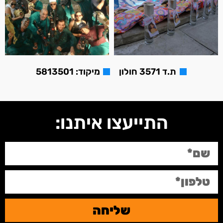
ת.ד 3571 חולון
מיקוד: 5813501
התייעצו איתנו:
שליחה