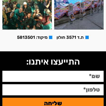
ת.ד 3571 חולון
מיקוד: 5813501
התייעצו איתנו:
שליחה