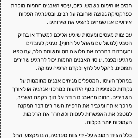
חמים או חימום בשמש. כיום, עיסוי האבנים החמות מוכרת
כפרקטיקה נפוצה ואהובה על רבים, ובסינרגיה הפקות
אירועים אנו שמחים להציע את שירותינו.
עם צוות מעסים ומעסות שיגיע אליכם למשרד או בחיק
הטבע (למשל עם מאהל על החוף), נעניק לעובדים
והעובדות בחברה את מלוא היחס ותשומת הלב, עם ספא
מרגיע ומפנק. עיסוי האבנים החמות יכול להרגיע שרירים
תפוסים, להקל על לחץ ולקדם הרפיה עמוקה.
במהלך העיסוי, המטפלים מניחים אבנים מחוממות על
נקודות ספציפיות בגוף הידועות כמרכזי אנרגיה או לאורך
השרירים. החום מהאבנים חודר אל תוך רקמת השריר,
מרכך אותה ומגביר את הרפיית השרירים דבר המקנה
למטפל את האפשרות לעסות ולשחרר את הרקמות
העמוקות יותר בקלות.
כלל הציוד המובא על-ידי צוות סינרגיה, הינו מקצועי החל