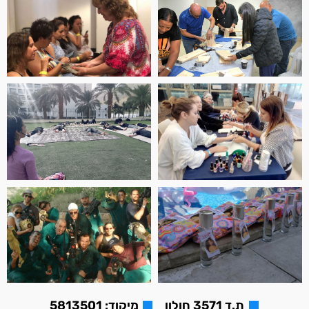
ת.ד 3571 חולון
מיקוד: 5813501