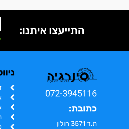
התייעצו איתנו:
ניוו
ד
072-3945116
א
א
כתובת:
ה
ת.ד 3571 חולון
ס