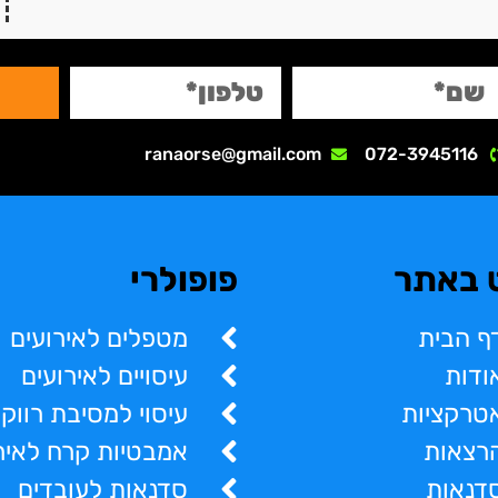
ranaorse@gmail.com
072-3945116
ט באתר
פופולרי
ף הבית
מטפלים לאירועים
ודות
עיסויים לאירועים
טרקציות
עיסוי למסיבת רווק
רצאות
אמבטיות קרח לאיר
דנאות
סדנאות לעובדים